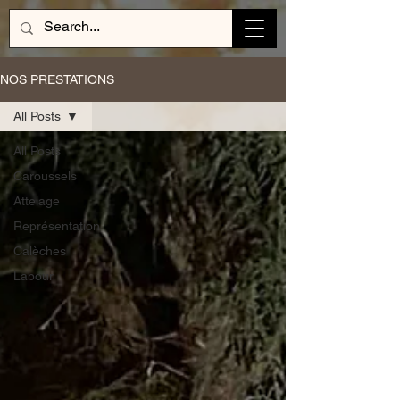
NOS PRESTATIONS
All Posts
All Posts
Caroussels
Attelage
Représentation
Calèches
Labour