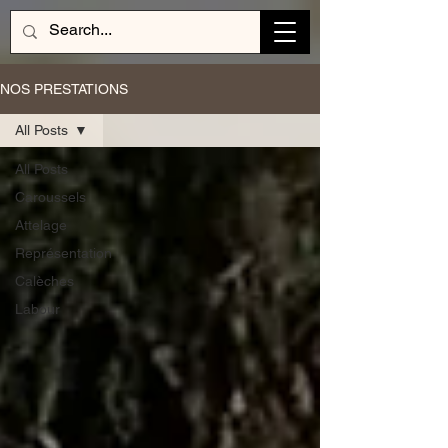
NOS PRESTATIONS
All Posts
All Posts
Caroussels
Attelage
Représentation
Calèches
Labour