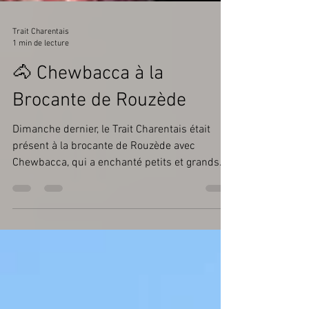
Trait Charentais
1 min de lecture
🐴 Chewbacca à la
Brocante de Rouzède
Dimanche dernier, le Trait Charentais était
présent à la brocante de Rouzède avec
Chewbacca, qui a enchanté petits et grands
en proposant des balades originales au milieu
des stands. Un moment convivial placé sous
le signe de la bonne humeur.