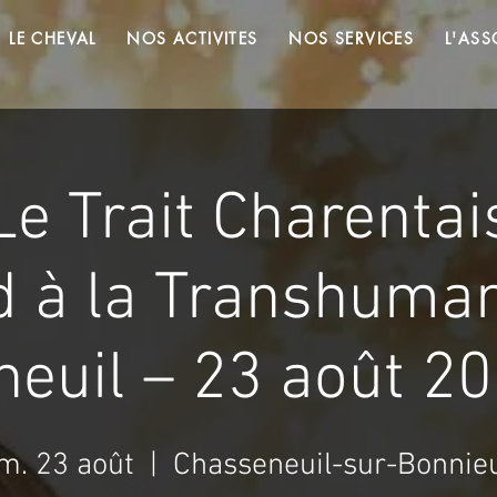
LE CHEVAL
NOS ACTIVITES
NOS SERVICES
L'ASS
Le Trait Charentai
d à la Transhuma
euil – 23 août 2
m. 23 août
  |  
Chasseneuil-sur-Bonnie