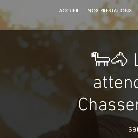
ACCUEIL
NOS PRESTATIONS
🐑🐴 
atten
Chassen
sa