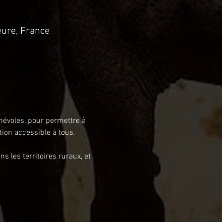
ure, France
énévoles, pour permettre à 
ion accessible à tous, 
s les territoires ruraux, et 