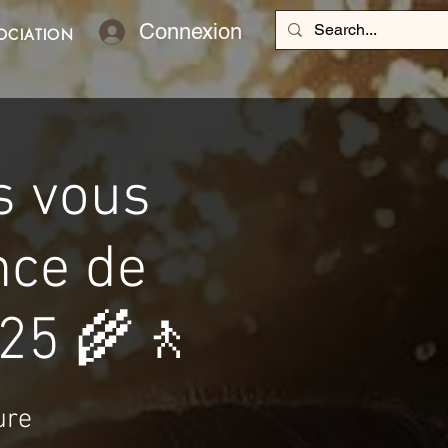
Connexion
OCIATION
s vous
nce de
025 🌾🚶
ure